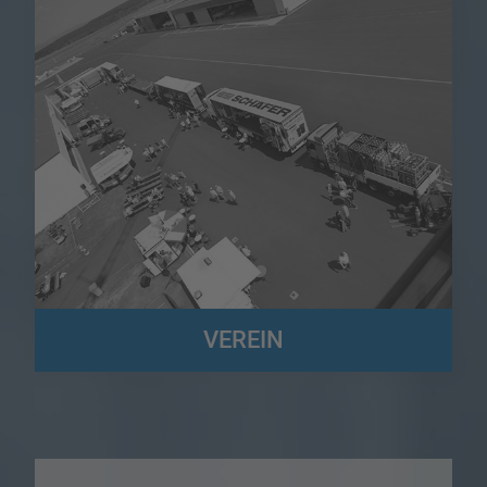
VEREIN
Wir sind der Förderverein der Speditions- und Logistikbetriebe in
Südwestfalen und Altenkirchen (FSL) e.V.