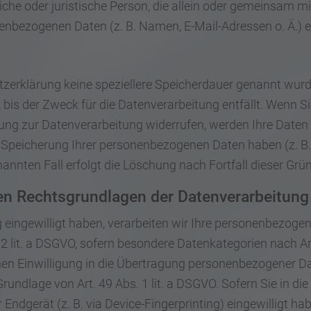
rliche oder juristische Person, die allein oder gemeinsam 
enbezogenen Daten (z. B. Namen, E-Mail-Adressen o. Ä.) e
zerklärung keine speziellere Speicherdauer genannt wurde
bis der Zweck für die Datenverarbeitung entfällt. Wenn S
ung zur Datenverarbeitung widerrufen, werden Ihre Daten 
e Speicherung Ihrer personenbezogenen Daten haben (z. B.
annten Fall erfolgt die Löschung nach Fortfall dieser Grü
n Rechtsgrundlagen der Datenverarbeitung 
g eingewilligt haben, verarbeiten wir Ihre personenbezoge
. 2 lit. a DSGVO, sofern besondere Datenkategorien nach A
hen Einwilligung in die Übertragung personenbezogener Date
ndlage von Art. 49 Abs. 1 lit. a DSGVO. Sofern Sie in di
 Endgerät (z. B. via Device-Fingerprinting) eingewilligt ha