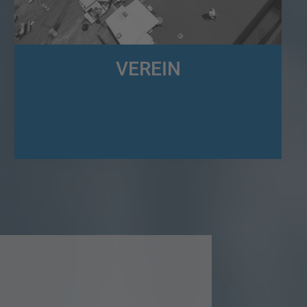
VEREIN
Wir sind der Förderverein der Speditions- und
Logistikbetriebe in Südwestfalen und Altenkirchen (FSL) e.V.