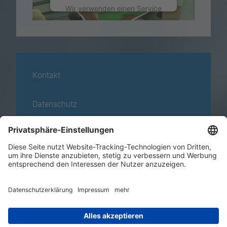
Wir verwenden einen Service
eines Drittanbieters, um
Videoinhalte einzubetten.
Dieser Service kann Daten zu
Ihren Aktivitäten sammeln.
Bitte lesen Sie die Details
durch und stimmen Sie der
Kontakt
Nutzung des Service zu, um
dieses Video anzusehen.
Datenschutz
Mehr Informationen
Impressum
Akzeptieren
Karte
powered by
Usercentrics
Consent Management Platform
News
+49 271 338 39-40