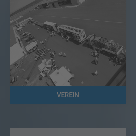
VEREIN
Wir sind der Förderverein der Speditions- und Logistikbetriebe in
Südwestfalen und Altenkirchen (FSL) e.V.