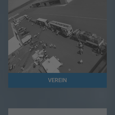
VEREIN
Wir sind der Förderverein der Speditions- und Logistikbetriebe in
Südwestfalen und Altenkirchen (FSL) e.V.