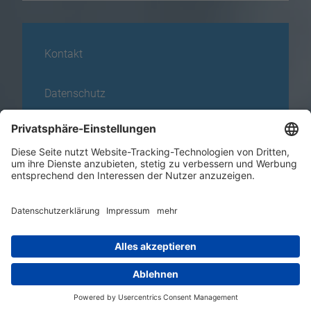
Kontakt
Datenschutz
Impressum
Karte
News
+49 271 338 39-40
info@fsl-swa.de
Eiserfelder Str. 16, 57072 Siegen